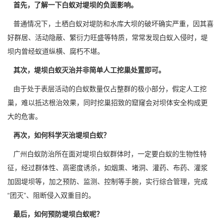
首先，了解一下白蚁对堤坝的负面影响。
普通情况下，土栖白蚁对堤防和水库大坝的破坏确实严重，因其喜
好群居、活动隐蔽、繁衍力旺盛等特质，常常发现白蚁入侵时，堤
坝内曾经
蚁道
纵横、腐朽不堪。
其次，堤坝白蚁灭治并非简单人工挖巢处置即可。
由于处于表层活动的白蚁数量仅占整群的极小部分，假定人工挖
巢，难以抵达根治效果，同时挖巢招致的窟窿会对坝体安全构成更
大的危害。
再次，如何科学灭治堤坝白蚁？
广州白蚁防治所在面对堤坝
白蚁群体
时，一定要白蚁的生物性特
征，经过群体性、高密度诱杀，如烟熏、堵洞、灌药、布药、灌浆
加固堤坝等，加之预防、监测、控制等手腕，实行综合管理，完成
“团灭”、阻断侵入双重目的。
最后，如何预防堤坝白蚁呢？