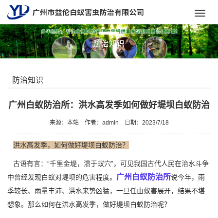
Toggl
navig
防治知识
防治知识
广州白蚁防治所：洪水高发季如何做好堤坝白蚁防治
来源：本站
作者：admin
日期：2023/7/18
洪水高发季，如何做好堤坝白蚁防治？
古语有言：“千里金堤，溃于蚁穴”，可见我国古代人民在治水斗争
广州白蚁防治所
中曾经发现白蚁对堤坝的危害程度。
说今年，雨
季较长、雨量丰沛、洪水来势凶猛，一旦任由蚁害展开，结果不堪
想象。那么如何在洪水高发季，做好堤坝白蚁防治呢？