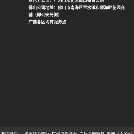
从化分公司：广州市从化区街口镇青云路
佛山公司地址：佛山市南海区里水镇和顺海畔花园商
铺（即公安局侧）
广佛各区均有服务点
友情链接：
澳洲华裔商家
广州白蚁防治
广州会展服务
肇庆消杀公司