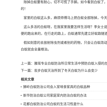
除掉白蚁要有耐心，切不可慌了手脚。如今看到白蚁了，
的！
家里的白蚁
这么多，麻烦师傅马上把白蚁全部除掉，今
这么多活的白蚁呀，在我家里我要怎样生活呀？李女士说
便的跑出来的，在行走的路上，白蚁通常先建立好蚁路隧
假如刻意的去放射除虫剂或者别的药物，只会让白蚁改动
白蚁就会全巢根治。
上一篇：
雅瑶专业白蚁防治所日常生活中预防白蚁入侵的
下一篇：
炭步白蚁灭治所到了冬天白蚁为什么会变少
相关文章
狮岭白蚁防治公司会入室啃食家具的白蚁品种
新华防治白蚁公司家庭室内防治白蚁的办法
花都白蚁防治公司白蚁的生活习性是什么