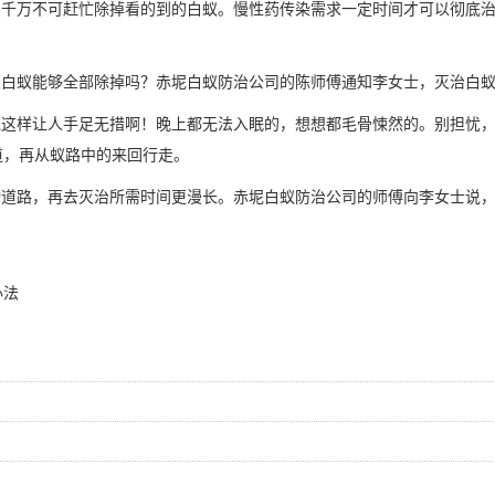
千万不可赶忙除掉看的到的白蚁。慢性药传染需求一定时间才可以彻底
天白蚁能够全部除掉吗？赤坭白蚁防治公司的陈师傅通知李女士，灭治白
这样让人手足无措啊！晚上都无法入眠的，想想都
毛骨悚然
的。别担忧
道，再从蚁路中的来回行走。
道路，再去灭治所需时间更漫长。赤坭白蚁防治公司的师傅向李女士说
办法