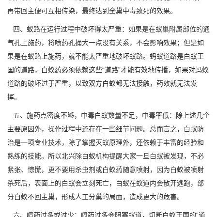
再带回主便可互相传染，最终达到全巢中毒致死的效果。
四、蚁路在运行过程中破坏得太严重：如果是在蚁巢附属部位的通
气孔上施药，将喷药孔捅大一点没有关系，不会影响效果；但是如
果是在蚁路上施药，就不能太严重地破坏蚁路。蚂蚁道路是白蚁王
国的道路，白蚁药必须依赖这些“道路”才能有效地传播，如果对蚂蚁
道路的破坏过于严重，以致双方白蚁都无法接触，药效就无法发
挥。
五、施药点密度不够，
中毒白蚁
数量不足，中毒率低：除上述几个
主要原因外，操作过程中还存在一些细节问题。总而言之，白蚁防
治是一项专业技术，除了掌握灭蚁原理外，还依赖于丰富的经验和
熟练的技能。所以北兴除白蚁机构提醒大家一旦白蚁被发现，不必
紧张、惊慌，更不要用杀虫剂或白蚁药随意喷射，因为白蚁被喷射
杀死后，表面上的白蚁会立刻死亡，白蚁在蚁道内会散开逃跑，部
分白蚁不回主巢，形成人工分巢的局面，造成更大的危害。
六、喷药过多或过少：喷药过多会阻塞蚁道，切断白蚁王国的“道