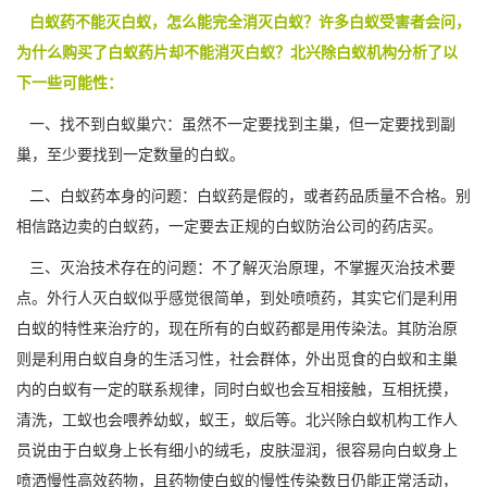
白蚁药不能灭白蚁，怎么能完全消灭白蚁？许多白蚁受害者会问，
为什么购买了白蚁药片却不能消灭白蚁？北兴除白蚁机构分析了以
下一些可能性：
一、找不到白蚁巢穴：虽然不一定要找到主巢，但一定要找到副
巢，至少要找到一定数量的白蚁。
二、白蚁药本身的问题：白蚁药是假的，或者药品质量不合格。别
相信路边卖的白蚁药，一定要去正规的白蚁防治公司的药店买。
三、灭治技术存在的问题：不了解灭治原理，不掌握灭治技术要
点。外行人灭白蚁似乎感觉很简单，到处喷喷药，其实它们是利用
白蚁的特性来治疗的，现在所有的
白蚁药
都是用传染法。其防治原
则是利用白蚁自身的生活习性，社会群体，外出觅食的白蚁和主巢
内的白蚁有一定的联系规律，同时白蚁也会互相接触，互相抚摸，
清洗，工蚁也会喂养幼蚁，蚁王，蚁后等。北兴除白蚁机构工作人
员说由于白蚁身上长有细小的绒毛，皮肤湿润，很容易向白蚁身上
喷洒慢性高效药物，且药物使白蚁的慢性传染数日仍能正常活动，