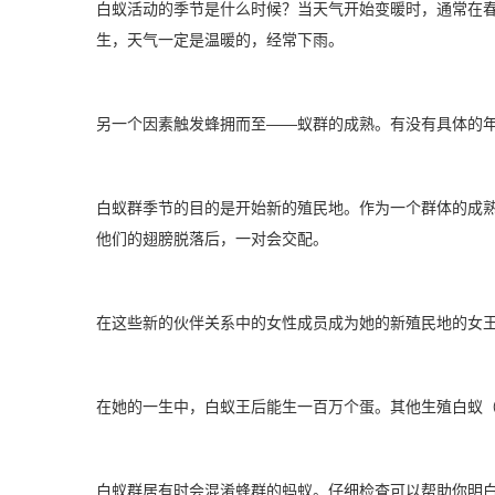
白蚁活动的季节是什么时候？当天气开始变暖时，通常在春
生，天气一定是温暖的，经常下雨。
另一个因素触发蜂拥而至——蚁群的成熟。有没有具体的
白蚁群季节的目的是开始新的殖民地。作为一个群体的成
他们的翅膀脱落后，一对会交配。
在这些新的伙伴关系中的女性成员成为她的新殖民地的女
在她的一生中，白蚁王后能生一百万个蛋。其他生殖白蚁
白蚁群居有时会混淆蜂群的蚂蚁。仔细检查可以帮助你明