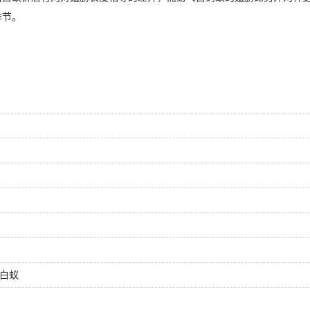
季节。
白蚁