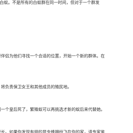
的白蚁。不是所有的白蚁群在同一时间，但对于一个群发
对伴侣为他们寻找一个合适的位置，开始一个新的群体。在
，将负责保卫女王和其他成员的殖民地。
到一个皇后死了，繁殖蚁可以再挑选才新的蚁后来代替她。
更长。如果你发现有翅的昆虫蜂拥纷飞在你的家，请专家鉴