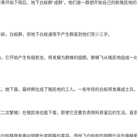
季开始下雨后，地下白蚁群“成群”。他们是一群想开始自己的新殖民地
年龄，白蚁群，但地下白蚁通常不产生群直到他们至少三岁。
熟，它开始产生有翅若虫，将发展为群蜂的翅膀。群蜂飞从殖民地组成一
王。她下蛋，最终孵化成了殖民地的工人。一些年轻的白蚁将发展成士兵
（二次繁殖）在殖民地也能下蛋，即使它还要负责照料原皇后的生活。直
白白蚁群居有两对翅膀长度相等的差异，而纷飞白蚂蚁的翅膀比另外两种