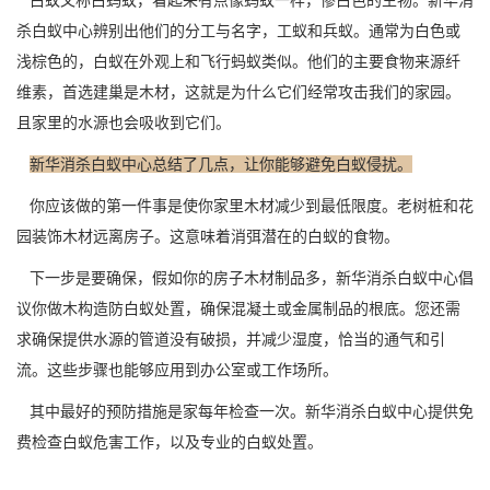
白蚁又称白蚂蚁，看起来有点
像蚂蚁
一样，惨白色的生物。新华消
杀白蚁中心辨别出他们的分工与名字，工蚁和兵蚁。通常为白色或
浅棕色的，白蚁在外观上和飞行蚂蚁类似。他们的主要食物来源纤
维素，首选建巢是木材，这就是为什么它们经常攻击我们的家园。
且家里的水源也会吸收到它们。
新华消杀白蚁中心总结了几点，让你能够避免白蚁侵扰。
你应该做的第一件事是使你家里木材减少到最低限度。老树桩和花
园装饰木材远离房子。这意味着消弭潜在的白蚁的食物。
下一步是要确保，假如你的房子木材制品多，新华消杀白蚁中心倡
议你做木构造
防白蚁
处置，确保混凝土或金属制品的根底。您还需
求确保提供水源的管道没有破损，并减少湿度，恰当的通气和引
流。这些步骤也能够应用到办公室或工作场所。
其中最好的
预防措施
是家每年检查一次。新华消杀白蚁中心提供免
费检查白蚁危害工作，以及专业的白蚁处置。