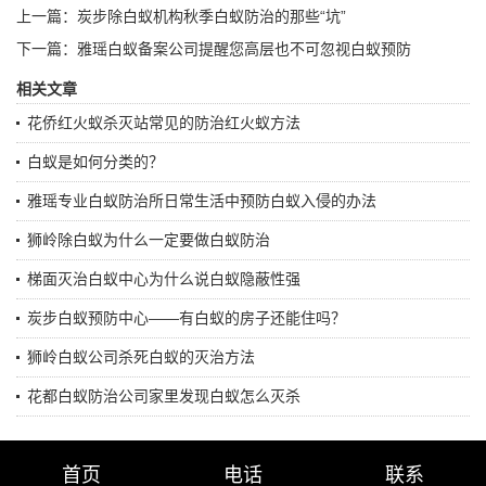
上一篇：
炭步除白蚁机构秋季白蚁防治的那些“坑”
下一篇：
雅瑶白蚁备案公司提醒您高层也不可忽视白蚁预防
相关文章
花侨红火蚁杀灭站常见的防治红火蚁方法
白蚁是如何分类的？
雅瑶专业白蚁防治所日常生活中预防白蚁入侵的办法
狮岭除白蚁为什么一定要做白蚁防治
梯面灭治白蚁中心为什么说白蚁隐蔽性强
炭步白蚁预防中心——有白蚁的房子还能住吗？
狮岭白蚁公司杀死白蚁的灭治方法
花都白蚁防治公司家里发现白蚁怎么灭杀
首页
版权所有：广州市益伦白蚁害虫防治有限公司
电话
联系