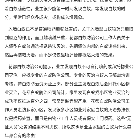
的
特殊性
，专业的灭治人员曾经需求用到“诱杀法”“挖巢法”灭治，随
着白蚁荫蔽性，业主很少能第一时间发现白蚁，等发现白蚁的时
分，常常已经众多成灾。或构成入墙现象。
入墙白蚁已不是普通喷药能够处置的，关于入墙型白蚁喷药只能取
到驱逐的作用，而且越喷越严重，花都白蚁防治公司工作人员关于
入墙型白蚁普通选择诱杀法灭治，先把墙体内部的白蚁诱惑出来，
然后再装箱灭治。而不是仅仅靠喷药便能抵达
灭治的效果。
花都白蚁防治公司提示，业主发现白蚁不可自行喷药或拜托物业公
司灭治。应找专业的白蚁防治公司。专业的灭治白蚁人员都需培训
考核，持白蚁防治资历证上岗。部分业主发现白蚁后会拜托小区物
业灭治，花都白蚁防治公司统计，家里发现白蚁找小区物业灭治的
成功率仅抵达百分之四。常常是越弄越严重。花都白蚁防治公司工
作人员走访多家小区，发现很多小区物业对家庭白蚁的灭治办法仅
仅是喷药处置，而且是由物业工作人员或者保安
上门喷药
。这些“无
证人员”处置的结果不可思议，所以这也是业主家里的白蚁为什么每
年都会有的缘由！