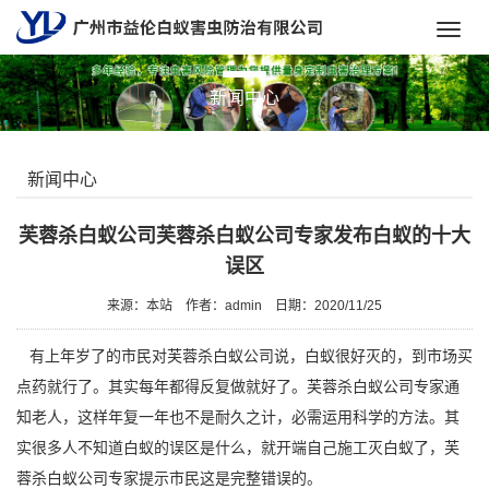
Toggl
navig
新闻中心
新闻中心
芙蓉杀白蚁公司芙蓉杀白蚁公司专家发布白蚁的十大
误区
来源：本站
作者：admin
日期：2020/11/25
有上年岁了的市民对
芙蓉杀白蚁公司
说，白蚁很好灭的，到市场买
点药就行了。其实每年都得反复做就好了。芙蓉杀白蚁公司专家通
知老人，这样年复一年也不是耐久之计，必需运用科学的方法。其
实很多人不知道白蚁的误区是什么，就开端自己施工
灭白蚁
了，芙
蓉杀白蚁公司专家提示市民这是完整错误的。