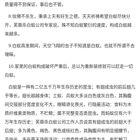
质量得不到保证，事后也不管。
8.信佛不杀生，秉承上天有好生之德，天天祈祷希望白蚁尽快分
开，芙蓉杀白蚁公司专家说，殊不知
白蚁繁衍
的速度，构成白蚁越
来越多。
9.白蚁高发期间，天空飞翔的虫子不知道是白蚁。也就不所谓不去
理睬。
10.家里的白蚁构成破坏严重后，总以为重新装修就可以赶走一切
白蚁。
白蚁是一种有二亿五千万年生存历史的昆虫；有翅成虫的前后翅几
乎等长，翅长超越身体；工蚁、兵蚁大多淡白色或灰白色，其胸腹
间交接部分宽度变化不大，眼睛退化畏光，行隐蔽活动：食料为木
质纤维素类物质，不贮粮；属不完整变态类昆虫。而蚂蚁仅有六千
万年生存历史；芙蓉杀白蚁公司工作人员说其
有翅成虫
的前翅大于
后翅；多为黄色、褐色、黑色或桔红色，其胸腹间有明显细腰节，
不怕光，多在露天场所活动；以肉食性或杂食性为主，有贮粮习