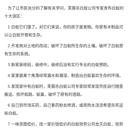
为了让市民充分的了解有关学问，芙蓉
杀白蚁公司
专家发布白蚁的
十大误区：
1.白蚁它们饿了。对它们来说，你的房子是食物。你家有木制品可
以让白蚁开胃和生存。
2.开发商对土地的改动；破坏了白蚁所生存的土壤。破坏了白蚁原
有生存的系统。
3.新家装修前，装修中，装修后没有实行专业的白蚁预防。
4.家里面某个角落经常漏水和潮湿，制造出白蚁喜欢生存的环境。
5.发现家中有白蚁时，芙蓉杀白蚁公司专家经常发现市民自行随意
搬运、损坏蚁路、蚁巢，破坏了原有的道路。
6.自己到市场买药，自己拿药粉去喷洒，或用热水浇烫希望杀死这
些白蚁。
7.一味贪图低价，找一家价钱低价的白蚁效劳公司去灭白蚁，效劳