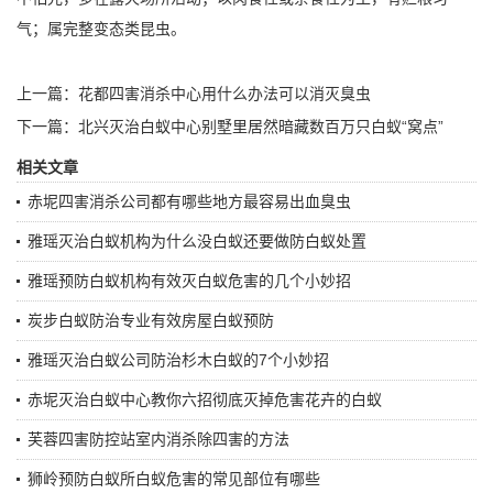
气；属完整变态类昆虫。
上一篇：
花都四害消杀中心用什么办法可以消灭臭虫
下一篇：
北兴灭治白蚁中心别墅里居然暗藏数百万只白蚁“窝点”
相关文章
赤坭四害消杀公司都有哪些地方最容易出血臭虫
雅瑶灭治白蚁机构为什么没白蚁还要做防白蚁处置
雅瑶预防白蚁机构有效灭白蚁危害的几个小妙招
炭步白蚁防治专业有效房屋白蚁预防
雅瑶灭治白蚁公司防治杉木白蚁的7个小妙招
赤坭灭治白蚁中心教你六招彻底灭掉危害花卉的白蚁
芙蓉四害防控站室内消杀除四害的方法
狮岭预防白蚁所白蚁危害的常见部位有哪些