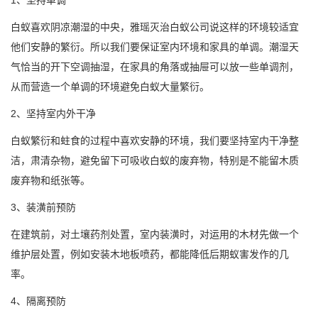
1、坚持单调
白蚁喜欢阴凉潮湿的中央，
雅瑶灭治白蚁公司
说这样的环境较适宜
他们安静的繁衍。所以我们要保证室内环境和家具的单调。潮湿天
气恰当的开下空调抽湿，在家具的角落或抽屉可以放一些单调剂，
从而营造一个单调的环境避免白蚁大量繁衍。
2、坚持室内外干净
白蚁繁衍
和蛀食的过程中喜欢安静的环境，我们要坚持室内干净整
洁，肃清杂物，避免留下可吸收白蚁的废弃物，特别是不能留木质
废弃物和纸张等。
3、装潢前预防
在建筑前，对土壤药剂处置，室内装潢时，对运用的木材先做一个
维护层处置，例如安装木地板喷药，都能降低后期
蚁害
发作的几
率。
4、隔离预防