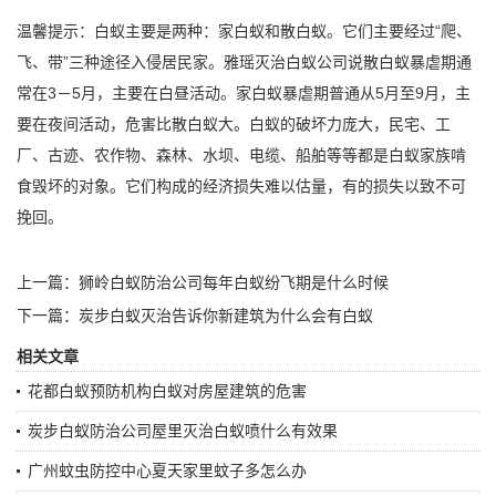
温馨提示：白蚁主要是两种：家白蚁和散白蚁。它们主要经过“爬、
飞、带”三种途径入侵居民家。雅瑶灭治白蚁公司说散白蚁暴虐期通
常在3－5月，主要在白昼活动。家白蚁暴虐期普通从5月至9月，主
要在夜间活动，危害比散白蚁大。白蚁的破坏力庞大，民宅、工
厂、古迹、农作物、森林、水坝、电缆、船舶等等都是白蚁家族啃
食毁坏的对象。它们构成的经济损失难以估量，有的损失以致不可
挽回。
上一篇：
狮岭白蚁防治公司每年白蚁纷飞期是什么时候
下一篇：
炭步白蚁灭治告诉你新建筑为什么会有白蚁
相关文章
花都白蚁预防机构白蚁对房屋建筑的危害
炭步白蚁防治公司屋里灭治白蚁喷什么有效果
广州蚊虫防控中心夏天家里蚊子多怎么办