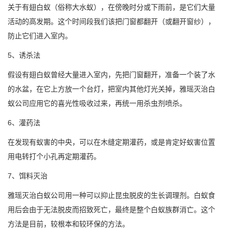
关于有翅白蚁（俗称大水蚁），在傍晚时分或下雨前，是它们大量
活动的高发期。这个时间段我们该把门窗都翻开（或翻开窗纱），
防止它们进入室内。
5、诱杀法
假设有翅白蚁曾经大量进入室内，先把门窗翻开，准备一个装了水
的水盆，在它上方放一个台灯，把室内其他灯光关掉，雅瑶灭治白
蚁公司应用它的喜光性吸收过来，再统一用杀虫剂喷杀。
6、灌药法
在发现有蚁害的中央，可以在木缝定期灌药，或是肯定好蚁害位置
用电转打个小孔再定期灌药。
7、饵料灭治
雅瑶灭治白蚁公司用一种可以抑止昆虫脱皮的生长调理剂。白蚁食
用后会由于无法脱皮而招致死亡，最终是整个白蚁族群消亡。这个
方法是目前，较根本和较环保的方法。