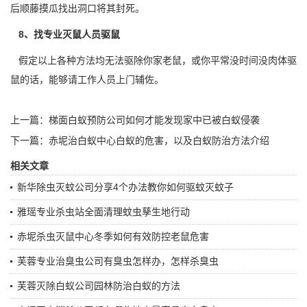
后顺藤摸瓜找出洞口将其封死。
8、找专业灭鼠人员驱鼠
假定以上各种方法均无法驱除你家老鼠，或你平常没时间没肉体驱
鼠的话，能够请工作人员上门辅佐。
上一篇：
梯面白蚁预防公司如何才能发现家中已被白蚁侵袭
下一篇：
赤坭治白蚁中心白蚁的危害，以及白蚁防治方法介绍
相关文章
新华除虫灭蚊公司分享4个办法教你如何驱蚊灭蚊子
雅瑶专业杀虫站全面清理蚊虫孳生地行动
赤坭杀虫灭鼠中心冬季如何有效防控老鼠危害
芙蓉专业治臭虫公司有臭虫怎样办，怎样杀臭虫
芙蓉灭除白蚁公司园林防治白蚁的方法