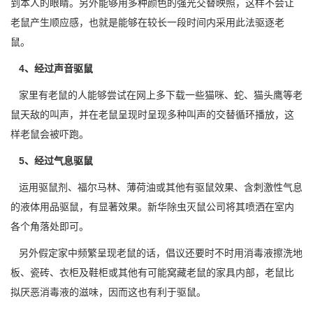
到本人的眼睛。另外能够用多种颜色的强光交替映照，这样不会让
老鼠产生顺应感，也就是能够在较长一段时间内采用此法驱逐老
鼠。
4、经过声音驱鼠
家里有老鼠的人能够尝试在网上多下载一些猫咪、蛇、猫头鹰等
老
鼠天敌
的叫声，并在老鼠呈现时呈现多种叫声的交替循环播放，这
样老鼠会被吓跑。
5、经过气息驱鼠
运用驱鼠剂、福尔马林、薄荷油或其他有驱鼠效果、含刺激性气息
的液体用品驱鼠，有显著效果。新华除虫灭鼠公司将其喷洒在室内
各个角落处即可。
另外假定家中频繁呈现老鼠的话，倡议还要时不时用消毒液擦洗地
板、瓷砖、衣柜及鞋柜或其他有可能窝藏老鼠的家具内部，老鼠比
拟厌恶消毒液的滋味，因而这也有利于驱鼠。