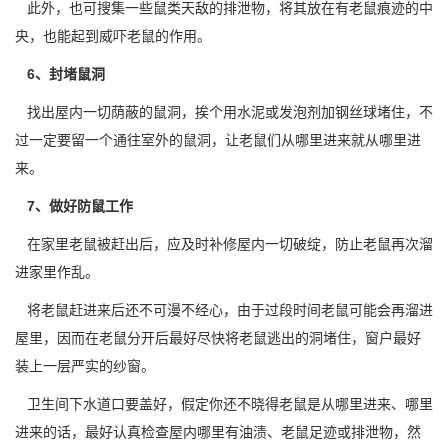
此外，也可搜集一些鼠类天敌的排泄物，将其放在有老鼠痕迹的中
央，也能起到威吓老鼠的作用。
6、封堵鼠洞
找出屋内一切荫蔽的鼠洞，挨个用水泥或发泡剂加钢丝球堵住，不
过一定要留一个通往室外的鼠洞，让老鼠们从哪里进来就从哪里进
来。
7、做好防鼠工作
在家里老鼠被赶出后，应及时补修屋内一切破绽，防止老鼠再次溜
进家里作乱。
将老鼠赶进来后还不可漫不经心，由于过段时间老鼠可能会再溜进
屋里，因而在老鼠分开后最好尽快将老鼠逃出的洞
堵住
，窗户最好
装上一层严实的纱窗。
卫生间下水道口要盖好，假定你还不晓得老鼠是从哪里进来、哪里
进来的话，最好认真检查屋内哪里有油渍、老鼠足迹或排泄物，然