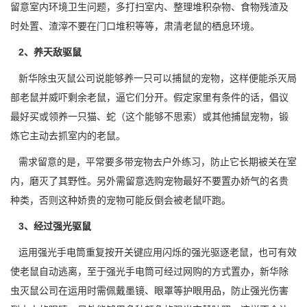
留意室内环境卫生问题，多打扫室内、整理堆积杂物、食物残渣及
时处置、渣滓不要在门口堆积等等，肃清老鼠的栖息环境。
2、养天敌驱鼠
新华除虫灭鼠公司说能够养一只可以捕鼠的宠物，这样便能杀灭局
部老鼠并威吓剩余老鼠，逼它们分开。假定家里有条件的话，倡议
最好买或领养一只猫、蛇（这个能够不思索）或其他捕鼠宠物，锻
炼它主动去抓室内的老鼠。
需求留意的是，平常要多带宠物去户外练习，防止它长期被关在室
内，磨灭了其野性。另外需留意选购宠物最好不要置办娇气的名贵
种类，否则这种娇贵的宠物可能反倒会被老鼠吓跑。
3、经过强光驱鼠
运用强光手电筒重复按开关键应用闪烁的强光驱逐老鼠，也可有效
使老鼠自动逃离，至于强光手电筒可经过网购的方式置办，新华除
虫灭鼠公司在运用时需佩戴墨镜、眼罩等护眼用品，
防止强光
伤害